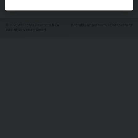
SUCHEN
©
2026 All Rights Reserved
NEW
Kontakt
|
Impressum / Datenschutz
BUSINESS Verlag GmbH