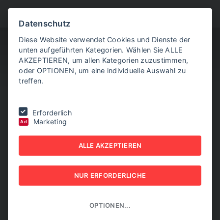
BITTE WÄHLEN SIE
Datenschutz
Diese Website verwendet Cookies und Dienste der
unten aufgeführten Kategorien. Wählen Sie ALLE
AKZEPTIEREN, um allen Kategorien zuzustimmen,
oder OPTIONEN, um eine individuelle Auswahl zu
treffen.
SORRY, DIESE SEITE
Erforderlich
Marketing
Ad
KONNTE NICHT
ALLE AKZEPTIEREN
GEFUNDEN WERDEN.
MÖGLICHERWEISE IST DER LINK ZU DIESER SEITE
NUR ERFORDERLICHE
VERALTET, ODER DIE URL WAR FEHLERHAFT.
OPTIONEN...