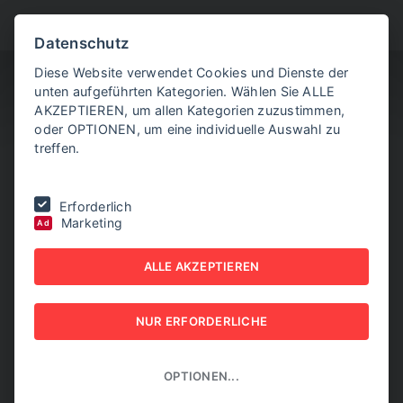
BITTE WÄHLEN SIE
Datenschutz
Diese Website verwendet Cookies und Dienste der
unten aufgeführten Kategorien. Wählen Sie ALLE
AKZEPTIEREN, um allen Kategorien zuzustimmen,
oder OPTIONEN, um eine individuelle Auswahl zu
treffen.
Sie befinden sich hier:
Home
|
EXPORT TODAY print
|
Erforderlich
Archiv/Blättern
Marketing
Ad
EXPORT TODAY PRINT
ALLE AKZEPTIEREN
ARCHIV/BLÄTTERN
NUR ERFORDERLICHE
ÜBERBLICK ALLER AUSGABEN
OPTIONEN...
2016
2013
2012