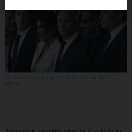
Spitzenreiter blieben die USA © APA - Austria Presse
Agentur
Boomende Aktienmärkte haben den Club der Dollar-