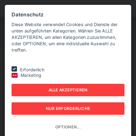
BITTE WÄHLEN SIE
Datenschutz
Diese Website verwendet Cookies und Dienste der
unten aufgeführten Kategorien. Wählen Sie ALLE
AKZEPTIEREN, um allen Kategorien zuzustimmen,
oder OPTIONEN, um eine individuelle Auswahl zu
treffen.
Sie befinden sich hier:
Home
|
Aktuelle Artikel
|
2025 war
Erforderlich
Rekordjahr für Millionäre
Marketing
Ad
2025 WAR REKORDJAHR
ALLE AKZEPTIEREN
FÜR MILLIONÄRE
NUR ERFORDERLICHE
04. JUNI 2026
OPTIONEN...