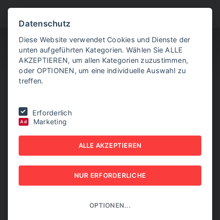
BITTE WÄHLEN SIE
Datenschutz
Diese Website verwendet Cookies und Dienste der
unten aufgeführten Kategorien. Wählen Sie ALLE
AKZEPTIEREN, um allen Kategorien zuzustimmen,
oder OPTIONEN, um eine individuelle Auswahl zu
treffen.
Sie befinden sich hier:
Home
|
Aktuelle Artikel
|
Bildungskarenz
Erforderlich
kostete den Bund 2025 mehr als geplant
Marketing
Ad
BILDUNGSKARENZ
ALLE AKZEPTIEREN
KOSTETE DEN BUND 2025
NUR ERFORDERLICHE
MEHR ALS GEPLANT
13. FEBRUAR 2026
OPTIONEN...