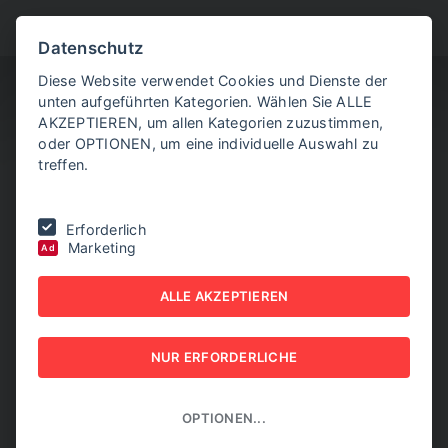
BITTE WÄHLEN SIE
Datenschutz
Diese Website verwendet Cookies und Dienste der
unten aufgeführten Kategorien. Wählen Sie ALLE
AKZEPTIEREN, um allen Kategorien zuzustimmen,
oder OPTIONEN, um eine individuelle Auswahl zu
treffen.
Sie befinden sich hier:
Home
|
Aktuelle Artikel
|
Druck auf
Erforderlich
Wirtschaftskammer-Präsident Mahrer steigt
Marketing
Ad
DRUCK AUF
ALLE AKZEPTIEREN
WIRTSCHAFTSKAMMER-
NUR ERFORDERLICHE
PRÄSIDENT MAHRER
STEIGT
OPTIONEN...
12. NOVEMBER 2025