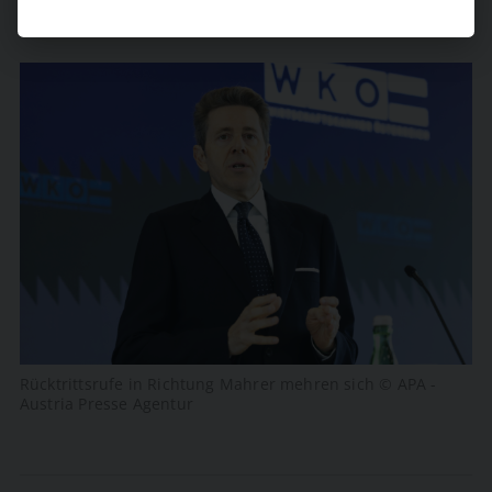
Rücktrittsrufe in Richtung Mahrer mehren sich © APA -
Austria Presse Agentur