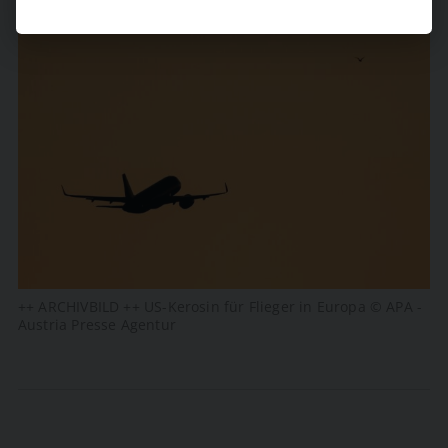
++ ARCHIVBILD ++ US-Kerosin für Flieger in Europa © APA -
Austria Presse Agentur