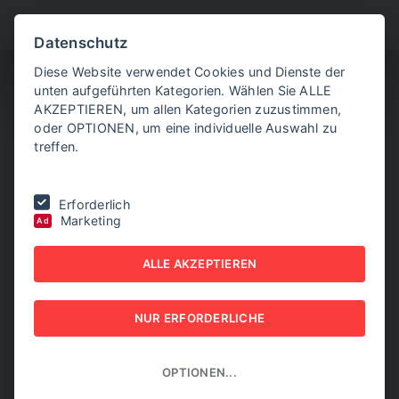
BITTE WÄHLEN SIE
Datenschutz
Diese Website verwendet Cookies und Dienste der
unten aufgeführten Kategorien. Wählen Sie ALLE
AKZEPTIEREN, um allen Kategorien zuzustimmen,
oder OPTIONEN, um eine individuelle Auswahl zu
treffen.
Sie befinden sich hier:
Home
|
Aktuelle Artikel
|
EU-Behörde ebnet
Erforderlich
Weg für Verwendung von US-Kerosin
Marketing
Ad
EU-BEHÖRDE EBNET
ALLE AKZEPTIEREN
WEG FÜR VERWENDUNG
NUR ERFORDERLICHE
VON US-KEROSIN
08. MAI 2026
OPTIONEN...