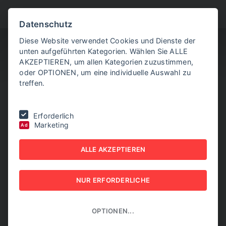
BITTE WÄHLEN SIE
Datenschutz
Diese Website verwendet Cookies und Dienste der
unten aufgeführten Kategorien. Wählen Sie ALLE
AKZEPTIEREN, um allen Kategorien zuzustimmen,
oder OPTIONEN, um eine individuelle Auswahl zu
treffen.
Sie befinden sich hier:
Home
|
Aktuelle Artikel
|
EU-Kommission will
Erforderlich
ein Bahnticket für ganz Europa
Marketing
Ad
EU-KOMMISSION WILL
ALLE AKZEPTIEREN
EIN BAHNTICKET FÜR
NUR ERFORDERLICHE
GANZ EUROPA
13. MAI 2026
OPTIONEN...