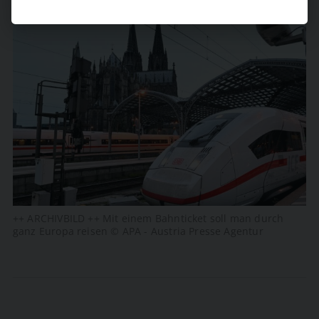
++ ARCHIVBILD ++ Mit einem Bahnticket soll man durch
ganz Europa reisen © APA - Austria Presse Agentur