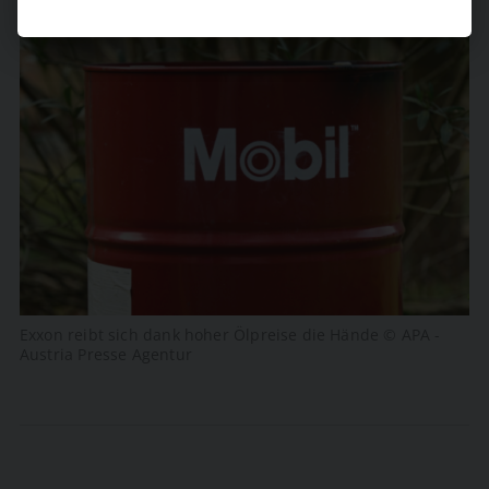
Exxon reibt sich dank hoher Ölpreise die Hände © APA -
Austria Presse Agentur