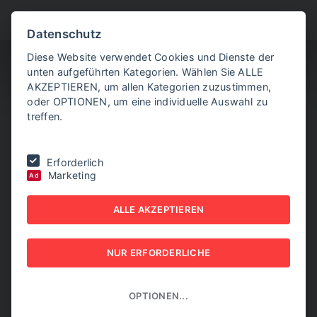
BITTE WÄHLEN SIE
Datenschutz
Diese Website verwendet Cookies und Dienste der
unten aufgeführten Kategorien. Wählen Sie ALLE
AKZEPTIEREN, um allen Kategorien zuzustimmen,
oder OPTIONEN, um eine individuelle Auswahl zu
treffen.
Sie befinden sich hier:
Home
|
Aktuelle Artikel
|
Exxon erwartet
Erforderlich
Milliardengewinn dank hoher Ölpreise
Marketing
Ad
EXXON ERWARTET
ALLE AKZEPTIEREN
MILLIARDENGEWINN
NUR ERFORDERLICHE
DANK HOHER ÖLPREISE
08. JULI 2026
OPTIONEN...