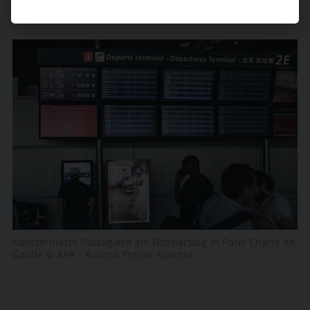
Konsternierte Passagiere am Donnerstag in Paris Charle de
Gaulle © APA - Austria Presse Agentur