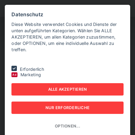
BITTE WÄHLEN SIE
Datenschutz
Diese Website verwendet Cookies und Dienste der
unten aufgeführten Kategorien. Wählen Sie ALLE
AKZEPTIEREN, um allen Kategorien zuzustimmen,
oder OPTIONEN, um eine individuelle Auswahl zu
treffen.
Sie befinden sich hier:
Home
|
Aktuelle Artikel
|
Frankreich:
Erforderlich
Zweitägiger Lotsenstreik stört Luftfahrt massiv
Marketing
Ad
FRANKREICH:
ALLE AKZEPTIEREN
ZWEITÄGIGER
NUR ERFORDERLICHE
LOTSENSTREIK STÖRT
LUFTFAHRT MASSIV
OPTIONEN...
03. JULI 2025