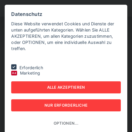
BITTE WÄHLEN SIE
Datenschutz
Diese Website verwendet Cookies und Dienste der
unten aufgeführten Kategorien. Wählen Sie ALLE
AKZEPTIEREN, um allen Kategorien zuzustimmen,
oder OPTIONEN, um eine individuelle Auswahl zu
treffen.
Sie befinden sich hier:
Home
|
Aktuelle Artikel
|
Iran-Krieg -
Erforderlich
"Begrenzt" Flüge aus Dubai ab Montagabend
Marketing
Ad
IRAN-KRIEG -
ALLE AKZEPTIEREN
"BEGRENZT" FLÜGE AUS
NUR ERFORDERLICHE
DUBAI AB
MONTAGABEND
OPTIONEN...
02. MÄRZ 2026