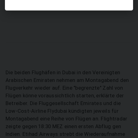
Die beiden Flughäfen in Dubai in den Vereinigten
Arabischen Emiraten nehmen am Montagabend den
Flugverkehr wieder auf. Eine "begrenzte" Zahl von
Flügen könne voraussichtlich starten, erklärte der
Betreiber. Die Fluggesellschaft Emirates und die
Low-Cost-Airline Flydubai kündigten jeweils für
Montagabend eine Reihe von Flügen an. Flightradar
zeigte gegen 18:30 MEZ einen ersten Abflug gen
Indien. Etihad Airways strebt die Wiederaufnahme