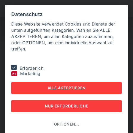
BITTE WÄHLEN SIE
Datenschutz
Diese Website verwendet Cookies und Dienste der
unten aufgeführten Kategorien. Wählen Sie ALLE
AKZEPTIEREN, um allen Kategorien zuzustimmen,
oder OPTIONEN, um eine individuelle Auswahl zu
treffen.
Sie befinden sich hier:
Home
|
Aktuelle Artikel
|
Neuer US-
Erforderlich
Zentralbankchef Warsh kann am Freitag antreten
Marketing
Ad
NEUER US-
ALLE AKZEPTIEREN
ZENTRALBANKCHEF
NUR ERFORDERLICHE
WARSH KANN AM
FREITAG ANTRETEN
OPTIONEN...
14. MAI 2026