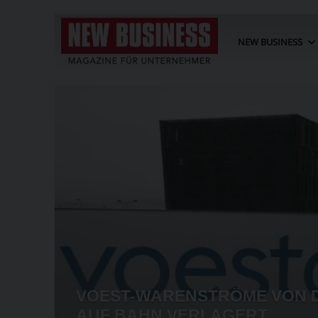
NEW BUSINESS
AGSÖFFNUNG
PROZESS ZU WARNER-
KEIN GRUND
ERST IM MÄRZ