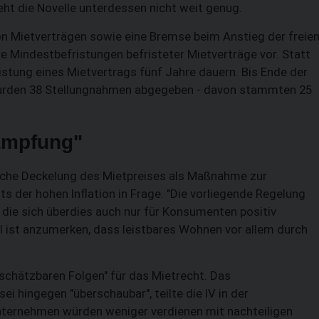
ht die Novelle unterdessen nicht weit genug.
SUCHEN
n Mietverträgen sowie eine Bremse beim Anstieg der freie
 Mindestbefristungen befristeter Mietverträge vor. Statt
ristung eines Mietvertrags fünf Jahre dauern. Bis Ende der
rden 38 Stellungnahmen abgegeben - davon stammten 25
ämpfung"
iche Deckelung des Mietpreises als Maßnahme zur
s der hohen Inflation in Frage. "Die vorliegende Regelung
die sich überdies auch nur für Konsumenten positiv
ell ist anzumerken, dass leistbares Wohnen vor allem durch
bschätzbaren Folgen" für das Mietrecht. Das
ei hingegen "überschaubar", teilte die IV in der
ternehmen würden weniger verdienen mit nachteiligen