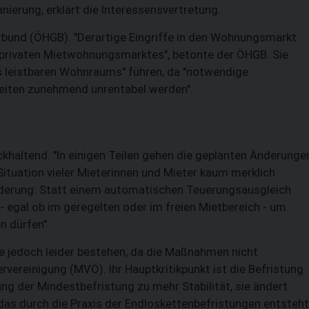
ierung, erklärt die Interessensvertretung.
rbund (ÖHGB). "Derartige Eingriffe in den Wohnungsmarkt
s privaten Mietwohnungsmarktes", betonte der ÖHGB. Sie
s leistbaren Wohnraums" führen, da "notwendige
eiten zunehmend unrentabel werden".
haltend. "In einigen Teilen gehen die geplanten Änderunge
Situation vieler Mieterinnen und Mieter kaum merklich
orderung: Statt einem automatischen Teuerungsausgleich
 - egal ob im geregelten oder im freien Mietbereich - um
 dürfen".
e jedoch leider bestehen, da die Maßnahmen nicht
rvereinigung (MVÖ). Ihr Hauptkritikpunkt ist die Befristung
ung der Mindestbefristung zu mehr Stabilität, sie ändert
das durch die Praxis der Endloskettenbefristungen entsteht