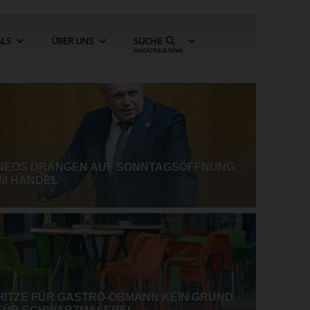
ALS
ÜBER UNS
SUCHE
MAGAZINE & NEWS
PAKS-ABSCHALTUNG KÖNNTE
UNGARISCHE WIRTSCHAFT BREMSEN
INSOLVENZENTGELTFONDS:
KREDITSCHÜTZER FÜR SOZIALE