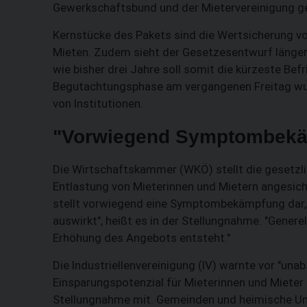
Gewerkschaftsbund und der Mietervereinigung ge
Kernstücke des Pakets sind die Wertsicherung vo
Mieten. Zudem sieht der Gesetzesentwurf längere
wie bisher drei Jahre soll somit die kürzeste Bef
Begutachtungsphase am vergangenen Freitag wu
von Institutionen.
"Vorwiegend Symptombek
Die Wirtschaftskammer (WKÖ) stellt die gesetzl
Entlastung von Mieterinnen und Mietern angesicht
stellt vorwiegend eine Symptombekämpfung dar, 
auswirkt", heißt es in der Stellungnahme. "Gener
Erhöhung des Angebots entsteht."
Die Industriellenvereinigung (IV) warnte vor "una
Einsparungspotenzial für Mieterinnen und Mieter s
Stellungnahme mit. Gemeinden und heimische Un