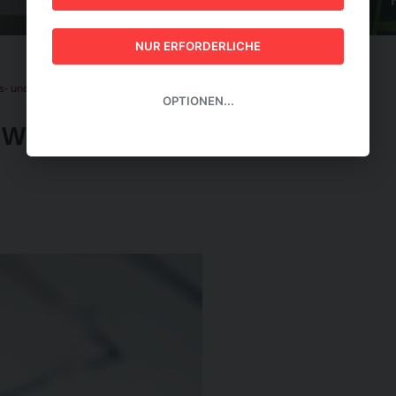
GUIDE 2026
NUR ERFORDERLICHE
s- und Wohnpaket stößt auf Gegenwind
OPTIONEN...
 WOHNPAKET STÖSST AUF G