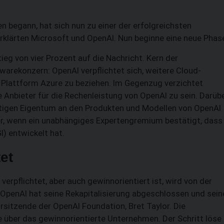
n begann, hat sich nun zu einer der erfolgreichsten
erklärten Microsoft und OpenAI. Nun beginne eine neue Phas
ieg von vier Prozent auf die Nachricht. Kern der
twarekonzern: OpenAI verpflichtet sich, weitere Cloud-
r Plattform Azure zu beziehen. Im Gegenzug verzichtet
 Anbieter für die Rechenleistung von OpenAI zu sein. Darüb
tigen Eigentum an den Produkten und Modellen von OpenAI
ter, wenn ein unabhängiges Expertengremium bestätigt, dass
I) entwickelt hat.
et
rpflichtet, aber auch gewinnorientiert ist, wird von der
"OpenAI hat seine Rekapitalisierung abgeschlossen und sein
sitzende der OpenAI Foundation, Bret Taylor. Die
e über das gewinnorientierte Unternehmen. Der Schritt löse