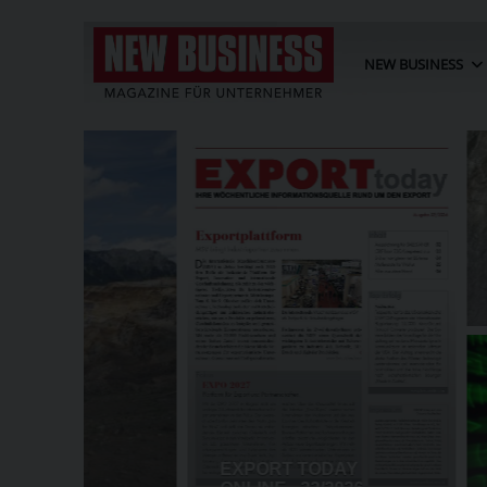
NEW BUSINESS
IBT
IG
KRIZ-ZWITTKOVITS ALS CHE
SORGEN
WIENER WK ANGELOBT