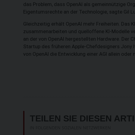
das Problem, dass OpenAI als gemeinnützige Organ
Eigentumsrechte an der Technologie, sagte Gil Lu
Gleichzeitig erhält OpenAI mehr Freiheiten. Das 
zusammenarbeiten und quelloffene KI-Modelle ver
an der von OpenAI hergestellten Hardware. Der Ch
Startup des früheren Apple-Chefdesigners Jony
von OpenAI die Entwicklung einer AGI allein oder 
TEILEN SIE DIESEN ART
IN FOLGENDEN SOZIALEN NETZWERKEN