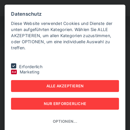
BITTE WÄHLEN SIE
Datenschutz
Diese Website verwendet Cookies und Dienste der
unten aufgeführten Kategorien. Wählen Sie ALLE
AKZEPTIEREN, um allen Kategorien zuzustimmen,
oder OPTIONEN, um eine individuelle Auswahl zu
treffen.
Sie befinden sich hier:
Home
|
Aktuelle Artikel
|
Plansee-Umsatz
Erforderlich
2025/2026 stieg auf 2,35 Mrd. Euro
Marketing
Ad
PLANSEE-UMSATZ
ALLE AKZEPTIEREN
2025/2026 STIEG AUF 2,35
NUR ERFORDERLICHE
MRD. EURO
07. JULI 2026
OPTIONEN...