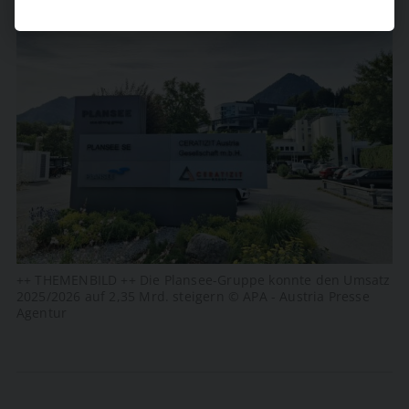
++ THEMENBILD ++ Die Plansee-Gruppe konnte den Umsatz
2025/2026 auf 2,35 Mrd. steigern © APA - Austria Presse
Agentur