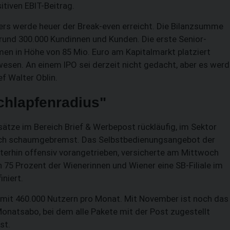
itiven EBIT-Beitrag.
ers werde heuer der Break-even erreicht. Die Bilanzsumme
n rund 300.000 Kundinnen und Kunden. Die erste Senior-
men in Höhe von 85 Mio. Euro am Kapitalmarkt platziert
wesen. An einem IPO sei derzeit nicht gedacht, aber es wer
 Walter Oblin.
Schlapfenradius"
ätze im Bereich Brief & Werbepost rückläufig, im Sektor
auch schaumgebremst. Das Selbstbedienungsangebot der
SUCHEN
iterhin offensiv vorangetrieben, versicherte am Mittwoch
 75 Prozent der Wienerinnen und Wiener eine SB-Filiale im
iniert.
it 460.000 Nutzern pro Monat. Mit November ist noch das
onatsabo, bei dem alle Pakete mit der Post zugestellt
st.