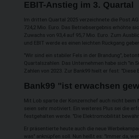
EBIT-Anstieg im 3. Quartal
Im dritten Quartal 2025 verzeichnete die Post A
724,2 Mio. Euro. Das Betriebsergebnis erhöhte sic
Zuwachs von 93,4 auf 95,7 Mio. Euro. Zum Ausbl
und EBIT werde es einen leichten Rückgang geben
"Wir sind ein stabiler Fels in der Brandung", beto
Quartalszahlen. Das Unternehmen habe sich "in S
Zahlen von 2023. Zur Bank99 hielt er fest: "Dies
Bank99 "ist erwachsen ge
Mit Lob sparte der Konzernchef auch nicht beim 
seien sehr motiviert. Ein weiteres Plus sei die er
festgehalten werde. "Die Elektromobilität bewährt 
Er präsentierte heute auch die neue Werbekampagn
was" anknüpfen soll. Nun heißt es: "Immer da, we