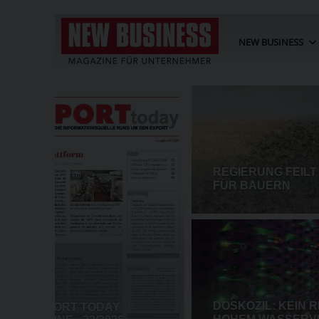
NEW BUSINESS
AKET
POST-EBIT SINKT IM HALBJA
EI ZU
PROZENT AUF 73,3 MIO. EUR