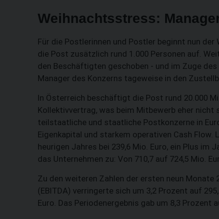
Weihnachtsstress: Manager
Für die Postlerinnen und Postler beginnt nun der
die Post zusätzlich rund 1.000 Personen auf. W
den Beschäftigten geschoben - und im Zuge des v
Manager des Konzerns tageweise in den Zustellb
In Österreich beschäftigt die Post rund 20.000 Mi
Kollektivvertrag, was beim Mitbewerb eher nicht s
teilstaatliche und staatliche Postkonzerne in Eu
Eigenkapital und starkem operativen Cash Flow. 
heurigen Jahres bei 239,6 Mio. Euro, ein Plus im 
das Unternehmen zu: Von 710,7 auf 724,5 Mio. Eu
Zu den weiteren Zahlen der ersten neun Monate 2
(EBITDA) verringerte sich um 3,2 Prozent auf 295,1
Euro. Das Periodenergebnis gab um 8,3 Prozent au