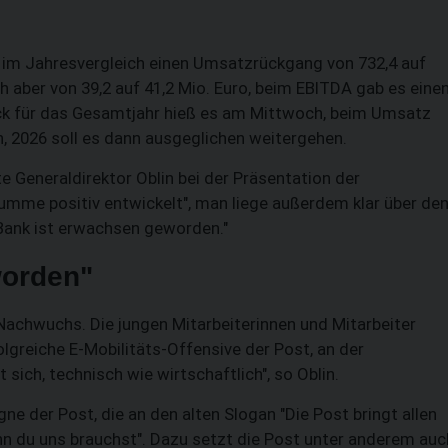
G im Jahresvergleich einen Umsatzrückgang von 732,4 auf
h aber von 39,2 auf 41,2 Mio. Euro, beim EBITDA gab es eine
ick für das Gesamtjahr hieß es am Mittwoch, beim Umsatz
, 2026 soll es dann ausgeglichen weitergehen.
nte Generaldirektor Oblin bei der Präsentation der
umme positiv entwickelt", man liege außerdem klar über de
e Bank ist erwachsen geworden."
worden"
Nachwuchs. Die jungen Mitarbeiterinnen und Mitarbeiter
folgreiche E-Mobilitäts-Offensive der Post, an der
sich, technisch wie wirtschaftlich", so Oblin.
e der Post, die an den alten Slogan "Die Post bringt allen
nn du uns brauchst". Dazu setzt die Post unter anderem auc