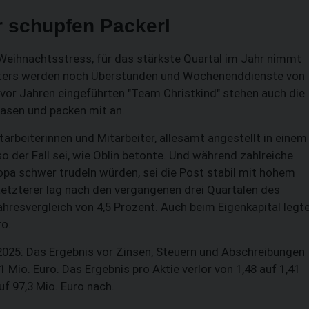
 schupfen Packerl
 Weihnachtsstress, für das stärkste Quartal im Jahr nimmt
eiters werden noch Überstunden und Wochenenddienste von
or Jahren eingeführten "Team Christkind" stehen auch die
asen und packen mit an.
tarbeiterinnen und Mitarbeiter, allesamt angestellt in einem
o der Fall sei, wie Oblin betonte. Und während zahlreiche
ropa schwer trudeln würden, sei die Post stabil mit hohem
Letzterer lag nach den vergangenen drei Quartalen des
Jahresvergleich von 4,5 Prozent. Auch beim Eigenkapital legt
ro.
025: Das Ergebnis vor Zinsen, Steuern und Abschreibungen
 Mio. Euro. Das Ergebnis pro Aktie verlor von 1,48 auf 1,41
f 97,3 Mio. Euro nach.