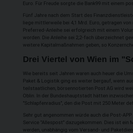
Euro. Für Freude sorgte die Bank99 mit einem pos
Fünf Jahre nach dem Start des Finanzdienstleist
liege mittlerweile bei 4,1 Mrd. Euro, getragen vo
Preferred-Anleihe sei erfolgreich mit einem Volu
worden. Die Anleihe sei 2,2-fach überzeichnet ge
weitere Kapitalmaßnahmen geben, so Konzernchef
Drei Viertel von Wien im "
Wie bereits seit Jahren waren auch heuer die Ums
Paket & Logistik ging es weiter bergauf, wenn 
teilstaatlichen, börsennotierten Post AG wird we
Oblin. In der Bundeshauptstadt hätten inzwischen
"Schlapfenradius", den die Post mit 250 Meter def
Sehr gut angenommen würde auch die Post-APP m
Service "Allespost" dazugekommen. Dies ist ein M
werden, unabhängig vom Versand- und Paketdien