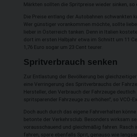
Märkten sollten die Spritpreise wieder sinken, s
Die Preise entlang der Autobahnen schwankten kau
Wer günstiger vorankommen möchte, sollte lieber 
lieber in Österreich tanken. Denn in Italien koste
dort im ersten Halbjahr etwa im Schnitt um 11 Ce
1,76 Euro sogar um 23 Cent teurer.
Spritverbrauch senken
Zur Entlastung der Bevölkerung bei gleichzeitig
eine Verringerung des Spritverbrauchs der Fahrz
Hersteller, den Verbrauch der Fahrzeuge deutlich 
spritsparender Fahrzeuge zu erhöhen", so VCÖ-E
Doch auch durch das eigene Fahrverhalten könne 
betonte der Verkehrsclub. Besonders wirksam sei
vorausschauend und gleichmäßig fahren. Rasch i
fahren, spare ebenfalls Sprit, genauso wie langs