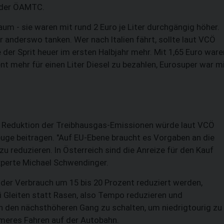
o der ÖAMTC.
m - sie waren mit rund 2 Euro je Liter durchgängig höher.
anderswo tanken. Wer nach Italien fährt, sollte laut VCÖ
te der Sprit heuer im ersten Halbjahr mehr. Mit 1,65 Euro ware
nt mehr für einen Liter Diesel zu bezahlen, Eurosuper war m
er Reduktion der Treibhausgas-Emissionen würde laut VCÖ
euge beitragen. "Auf EU-Ebene braucht es Vorgaben an die
zu reduzieren. In Österreich sind die Anreize für den Kauf
xperte Michael Schwendinger.
der Verbrauch um 15 bis 20 Prozent reduziert werden,
 Gleiten statt Rasen, also Tempo reduzieren und
n den nächsthöheren Gang zu schalten, um niedrigtourig zu
ameres Fahren auf der Autobahn.