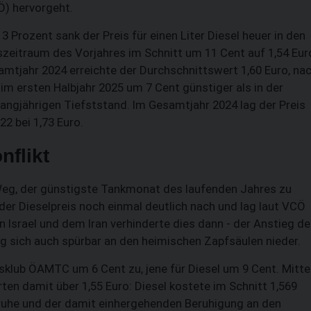
Ö) hervorgeht.
3 Prozent sank der Preis für einen Liter Diesel heuer in den
eitraum des Vorjahres im Schnitt um 11 Cent auf 1,54 Eur
SUCHEN
amtjahr 2024 erreichte der Durchschnittswert 1,60 Euro, na
im ersten Halbjahr 2025 um 7 Cent günstiger als in der
angjährigen Tiefststand. Im Gesamtjahr 2024 lag der Preis
22 bei 1,73 Euro.
flikt
 Weg, der günstigste Tankmonat des laufenden Jahres zu
der Dieselpreis noch einmal deutlich nach und lag laut VCÖ
en Israel und dem Iran verhinderte dies dann - der Anstieg de
ug sich auch spürbar an den heimischen Zapfsäulen nieder.
ätsklub ÖAMTC um 6 Cent zu, jene für Diesel um 9 Cent. Mitte
ten damit über 1,55 Euro: Diesel kostete im Schnitt 1,569
enruhe und der damit einhergehenden Beruhigung an den