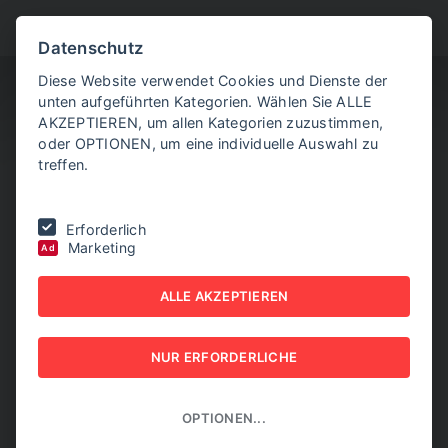
BITTE WÄHLEN SIE
Datenschutz
Diese Website verwendet Cookies und Dienste der
unten aufgeführten Kategorien. Wählen Sie ALLE
AKZEPTIEREN, um allen Kategorien zuzustimmen,
oder OPTIONEN, um eine individuelle Auswahl zu
treffen.
Sie befinden sich hier:
Home
|
Aktuelle Artikel
|
Internationale
Erforderlich
Robotik-Szene trifft sich diese Woche in Wien
Marketing
Ad
INTERNATIONALE
ALLE AKZEPTIEREN
ROBOTIK-SZENE TRIFFT
NUR ERFORDERLICHE
SICH DIESE WOCHE IN
WIEN
OPTIONEN...
03. JUNI 2026