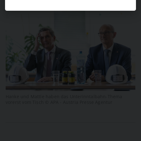
Hanke und Mattle haben das Unterinntalbahn-Thema
vorerst vom Tisch © APA - Austria Presse Agentur