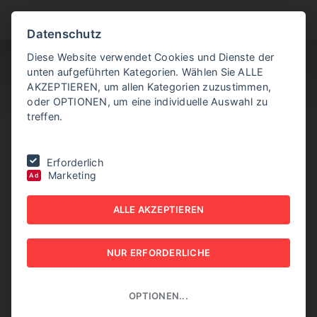
BITTE WÄHLEN SIE
Datenschutz
Diese Website verwendet Cookies und Dienste der
unten aufgeführten Kategorien. Wählen Sie ALLE
AKZEPTIEREN, um allen Kategorien zuzustimmen,
oder OPTIONEN, um eine individuelle Auswahl zu
treffen.
Sie befinden sich hier:
Home
|
Aktuelle Artikel
|
Tiroler Brenner-
Erforderlich
Nordzulauf-Bau endgültig fix
Marketing
Ad
TIROLER BRENNER-
ALLE AKZEPTIEREN
NORDZULAUF-BAU
NUR ERFORDERLICHE
ENDGÜLTIG FIX
17. JUNI 2026
OPTIONEN...