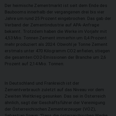
Der heimische Zementmarkt ist seit dem Ende des
Baubooms innerhalb der vergangenen drei bis vier
Jahre um rund 25 Prozent eingebrochen. Das gab der
Verband der Zementindustrie auf APA-Anfrage
bekannt. Trotzdem haben die Werke im Vorjahr mit
4,53 Mio. Tonnen Zement immerhin um 0,4 Prozent
mehr produziert als 2024. Obwohl je Tonne Zement
erstmals unter 470 Kilogramm CO2 anfielen, stiegen
die gesamten CO2-Emissionen der Branche um 2,6
Prozent auf 2,14 Mio. Tonnen.
In Deutschland und Frankreich ist der
Zementverbrauch zuletzt auf das Niveau vor dem
Zweiten Weltkrieg gesunken. Das sei in Österreich
ähnlich, sagt der Geschäftsführer der Vereinigung
der Österreichischen Zementerzeuger (VÖZ),
Sebastian Spaun. "Dass die österreichischen Werke