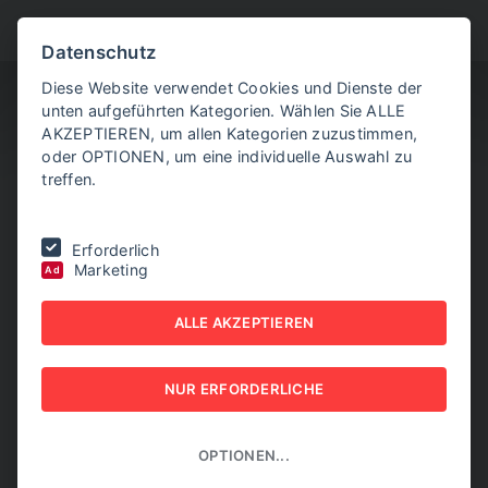
BITTE WÄHLEN SIE
Datenschutz
Diese Website verwendet Cookies und Dienste der
unten aufgeführten Kategorien. Wählen Sie ALLE
AKZEPTIEREN, um allen Kategorien zuzustimmen,
oder OPTIONEN, um eine individuelle Auswahl zu
treffen.
Sie befinden sich hier:
Home
|
Aktuelle Artikel
|
Zementverbrauch in
Erforderlich
Österreich eingebrochen
Marketing
Ad
ZEMENTVERBRAUCH IN
ALLE AKZEPTIEREN
ÖSTERREICH
NUR ERFORDERLICHE
EINGEBROCHEN
03. JULI 2026
OPTIONEN...