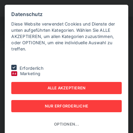
BITTE WÄHLEN SIE
Datenschutz
Diese Website verwendet Cookies und Dienste der
unten aufgeführten Kategorien. Wählen Sie ALLE
AKZEPTIEREN, um allen Kategorien zuzustimmen,
oder OPTIONEN, um eine individuelle Auswahl zu
treffen.
Sie befinden sich hier:
Home
|
NEW BUSINESS Bundeslandspecial
|
Erforderlich
TIROL 2026
|
Ein Jahr der Neuausrichtung und operativen
Marketing
Stabilisierung.
Ad
ALLE AKZEPTIEREN
EIN JAHR DER
NEUAUSRICHTUNG UND
NUR ERFORDERLICHE
OPERATIVEN
OPTIONEN...
STABILISIERUNG.