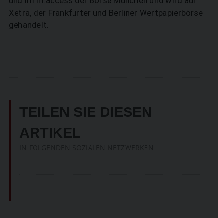
und im m:access der Börse München und wird auf
Xetra, der Frankfurter und Berliner Wertpapierbörse
gehandelt.
TEILEN SIE DIESEN
ARTIKEL
IN FOLGENDEN SOZIALEN NETZWERKEN