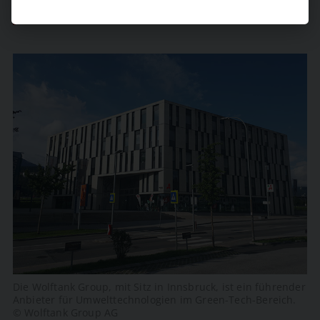
NEW BUSINESS BUNDESLANDSPECIAL - TIROL 2026
Die Wolftank Group, mit Sitz in Innsbruck, ist ein führender
Anbieter für Umwelttechnologien im Green-Tech-Bereich.
© Wolftank Group AG