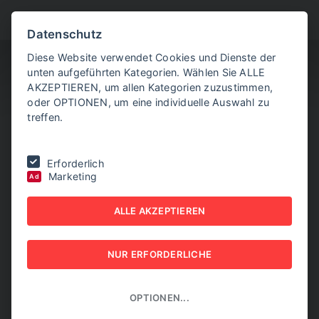
BITTE WÄHLEN SIE
Datenschutz
Diese Website verwendet Cookies und Dienste der
unten aufgeführten Kategorien. Wählen Sie ALLE
AKZEPTIEREN, um allen Kategorien zuzustimmen,
oder OPTIONEN, um eine individuelle Auswahl zu
treffen.
Sie befinden sich hier:
Home
|
Aktuelle Artikel
|
Gewinn der Post im
Erforderlich
ersten Quartal eingebrochen
Marketing
Ad
GEWINN DER POST IM
ALLE AKZEPTIEREN
ERSTEN QUARTAL
NUR ERFORDERLICHE
EINGEBROCHEN
08. MAI 2026
OPTIONEN...