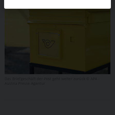
Das Briefgeschäft der Post geht weiter zurück © APA -
Austria Presse Agentur