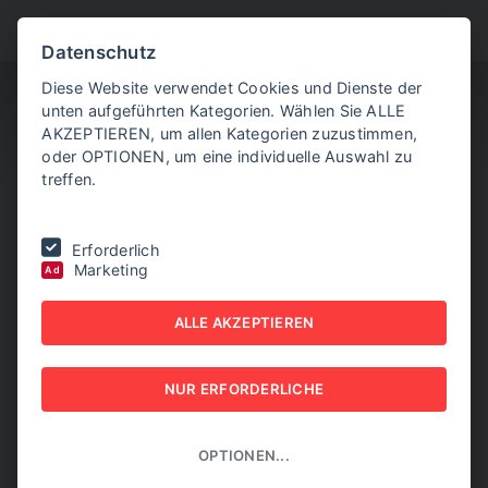
BITTE WÄHLEN SIE
Datenschutz
Diese Website verwendet Cookies und Dienste der
unten aufgeführten Kategorien. Wählen Sie ALLE
AKZEPTIEREN, um allen Kategorien zuzustimmen,
oder OPTIONEN, um eine individuelle Auswahl zu
treffen.
Sie befinden sich hier:
Home
|
Aktuelle Artikel
|
IV: Weltlage verlangt
Erforderlich
Austro-"Ja" zu EU-Mercosur-Pakt
Marketing
Ad
IV: WELTLAGE VERLANGT
ALLE AKZEPTIEREN
AUSTRO-"JA" ZU EU-
NUR ERFORDERLICHE
MERCOSUR-PAKT
02. NOVEMBER 2025
OPTIONEN...