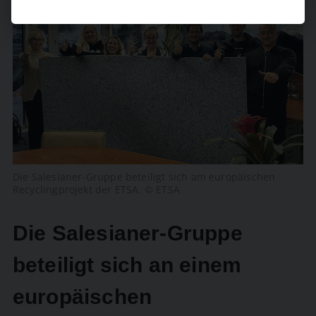
Die Salesianer-Gruppe beteiligt sich am europäischen
Recyclingprojekt der ETSA. © ETSA
Die Salesianer-Gruppe
beteiligt sich an einem
europäischen