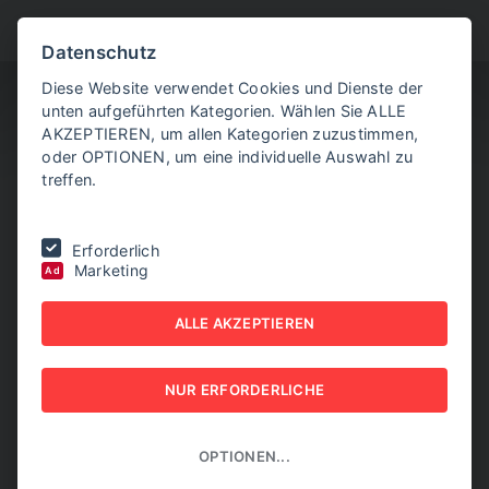
BITTE WÄHLEN SIE
Datenschutz
Diese Website verwendet Cookies und Dienste der
unten aufgeführten Kategorien. Wählen Sie ALLE
AKZEPTIEREN, um allen Kategorien zuzustimmen,
oder OPTIONEN, um eine individuelle Auswahl zu
treffen.
Sie befinden sich hier:
Home
|
NEW BUSINESS Innovations
|
NR. 05,
Erforderlich
MAI 2026
|
Textilrecycling im Verbund
Marketing
Ad
TEXTILRECYCLING IM
ALLE AKZEPTIEREN
VERBUND
NUR ERFORDERLICHE
NEW BUSINESS INNOVATIONS - NR. 05, MAI 2026
OPTIONEN...