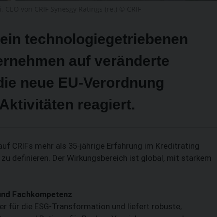
i, CEO von CRIF Synesgy Ratings (re.) © CRIF
 ein technologiegetriebenen
ternehmen auf veränderte
die neue EU-Verordnung
ktivitäten reagiert.
 auf CRIFs mehr als 35-jährige Erfahrung im Kreditrating
u definieren. Der Wirkungsbereich ist global, mit starkem
 und Fachkompetenz
er für die ESG-Transformation und liefert robuste,