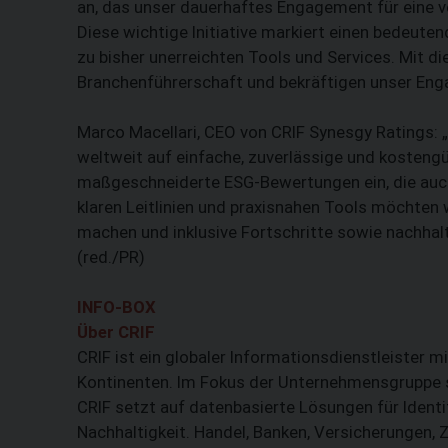
an, das unser dauerhaftes Engagement für eine v
Diese wichtige Initiative markiert einen bedeut
zu bisher unerreichten Tools und Services. Mit d
Branchenführerschaft und bekräftigen unser Enga
Marco Macellari, CEO von CRIF Synesgy Ratings: 
weltweit auf einfache, zuverlässige und kosteng
maßgeschneiderte ESG-Bewertungen ein, die auch 
klaren Leitlinien und praxisnahen Tools möchten 
machen und inklusive Fortschritte sowie nachhal
(red./PR)
INFO-BOX
Über CRIF
CRIF ist ein globaler Informationsdienstleister m
Kontinenten. Im Fokus der Unternehmensgruppe st
CRIF setzt auf datenbasierte Lösungen für Iden
Nachhaltigkeit. Handel, Banken, Versicherungen