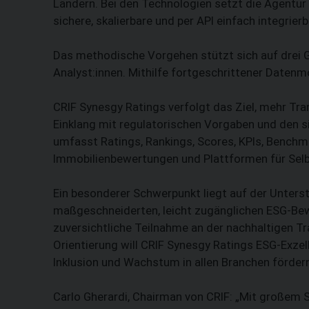
Ländern. Bei den Technologien setzt die Agentu
sichere, skalierbare und per API einfach integrie
Das methodische Vorgehen stützt sich auf drei G
Analyst:innen. Mithilfe fortgeschrittener Daten
CRIF Synesgy Ratings verfolgt das Ziel, mehr Tr
Einklang mit regulatorischen Vorgaben und den s
umfasst Ratings, Rankings, Scores, KPIs, Benchm
Immobilienbewertungen und Plattformen für Sel
Ein besonderer Schwerpunkt liegt auf der Unters
maßgeschneiderten, leicht zugänglichen ESG-Bew
zuversichtliche Teilnahme an der nachhaltigen Tr
Orientierung will CRIF Synesgy Ratings ESG-Exze
Inklusion und Wachstum in allen Branchen förder
Carlo Gherardi, Chairman von CRIF: „Mit großem