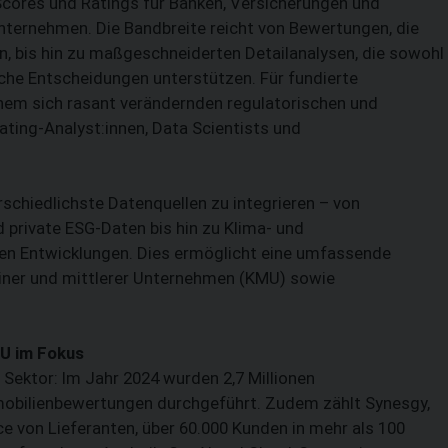
Scores und Ratings für Banken, Versicherungen und
Unternehmen. Die Bandbreite reicht von Bewertungen, die
, bis hin zu maßgeschneiderten Detailanalysen, die sowohl
che Entscheidungen unterstützen. Für fundierte
inem sich rasant verändernden regulatorischen und
ting-Analyst:innen, Data Scientists und
SUCHEN
erschiedlichste Datenquellen zu integrieren – von
private ESG-Daten bis hin zu Klima- und
en Entwicklungen. Dies ermöglicht eine umfassende
einer und mittlerer Unternehmen (KMU) sowie
MU im Fokus
 Sektor: Im Jahr 2024 wurden 2,7 Millionen
obilienbewertungen durchgeführt. Zudem zählt Synesgy,
 von Lieferanten, über 60.000 Kunden in mehr als 100