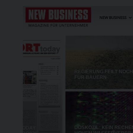
NEW BUSINESS
AKET
POST-EBIT SINKT IM HALBJA
EI ZU
PROZENT AUF 73,3 MIO. EUR