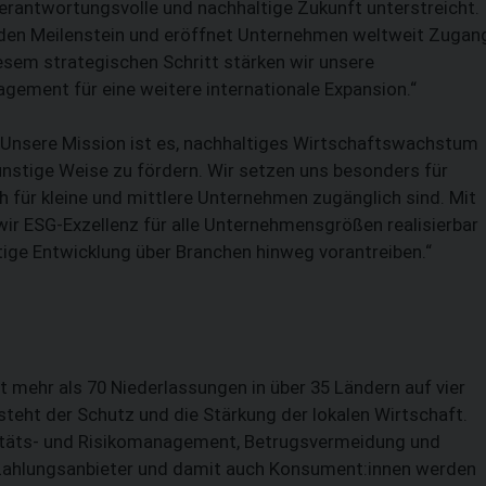
erantwortungsvolle und nachhaltige Zukunft unterstreicht.
enden Meilenstein und eröffnet Unternehmen weltweit Zugan
iesem strategischen Schritt stärken wir unsere
gement für eine weitere internationale Expansion.“
„Unsere Mission ist es, nachhaltiges Wirtschaftswachstum
ünstige Weise zu fördern. Wir setzen uns besonders für
für kleine und mittlere Unternehmen zugänglich sind. Mit
wir ESG-Exzellenz für alle Unternehmensgrößen realisierbar
tige Entwicklung über Branchen hinweg vorantreiben.“
it mehr als 70 Niederlassungen in über 35 Ländern auf vier
eht der Schutz und die Stärkung der lokalen Wirtschaft.
titäts- und Risikomanagement, Betrugsvermeidung und
, Zahlungsanbieter und damit auch Konsument:innen werden