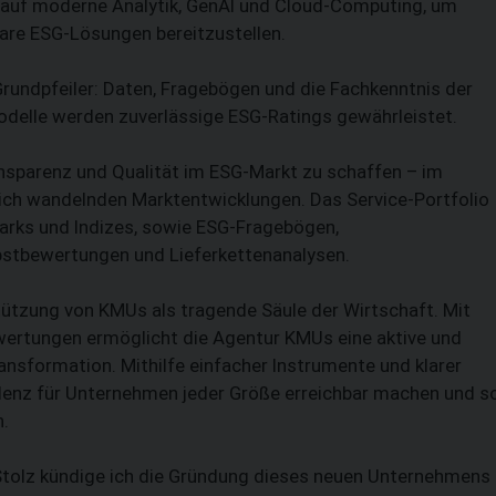
r auf moderne Analytik, GenAI und Cloud-Computing, um
rbare ESG-Lösungen bereitzustellen.
rundpfeiler: Daten, Fragebögen und die Fachkenntnis der
modelle werden zuverlässige ESG-Ratings gewährleistet.
ansparenz und Qualität im ESG-Markt zu schaffen – im
ich wandelnden Marktentwicklungen. Das Service-Portfolio
arks und Indizes, sowie ESG-Fragebögen,
bstbewertungen und Lieferkettenanalysen.
tützung von KMUs als tragende Säule der Wirtschaft. Mit
ertungen ermöglicht die Agentur KMUs eine aktive und
ansformation. Mithilfe einfacher Instrumente und klarer
llenz für Unternehmen jeder Größe erreichbar machen und s
n.
 Stolz kündige ich die Gründung dieses neuen Unternehmens