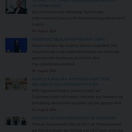
"EU AI ACT IST 15-MIO.-EURO-BEDROHUNG FÜR
UNTERNEHMEN"
Das österreichische Marketing-Technologie-
Unternehmen Celum zur KI-Kennzeichnungspflicht seit 2.
August.
04. August 2026
NEUER ENTWICKLUNGSPFAD FÜR CHIPS
Huawei hat das Tau-Scaling-Gesetz vorgestellt. Der
Ansatz könnte in der Halbleiterindustrie die bisherige
geometrische Skalierung durch eine Zeit-
(Tau-)Skalierung ersetzen.
04. August 2026
ASSECO & AVALARA: PARTNERSCHAFT FÜR
WELTWEITE GESCHÄFTSAKTIVITÄTEN
ERP-Spezialist Asseco Solutions setzt auf
Zusammenarbeit mit Avalara, Anbieter von Software zur
Einhaltung steuerlicher Vorgaben auf der ganzen Welt.
03. August 2026
GREINER SICHERT KONTINUITÄT IM VORSTAND
Thomas Scheurecker folgt ab 2027 als Finanzvorstand
auf Hannes Moser, der Vertrag von CEO Saori Dubourg