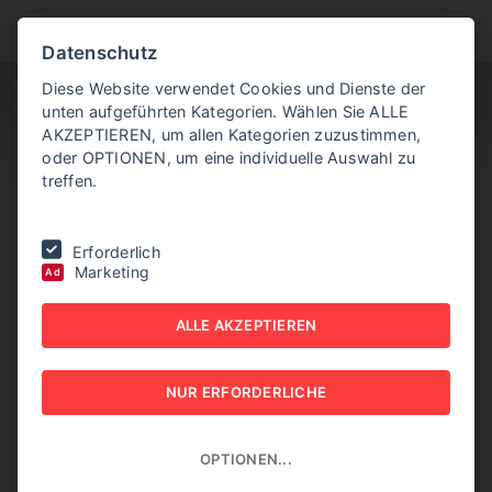
BITTE WÄHLEN SIE
Datenschutz
Diese Website verwendet Cookies und Dienste der
unten aufgeführten Kategorien. Wählen Sie ALLE
AKZEPTIEREN, um allen Kategorien zuzustimmen,
oder OPTIONEN, um eine individuelle Auswahl zu
treffen.
Sie befinden sich hier:
Home
|
KI-Schmiede Talk
Erforderlich
Marketing
Ad
KI-SCHMIEDE TALK #3: KI-
ALLE AKZEPTIEREN
STRATEGIE MIT ROI-
FOKUS
NUR ERFORDERLICHE
15. SEPTEMBER 2025
OPTIONEN...