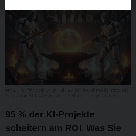
Am 27.10. findet in Wien Talk #3 der KI-Schmiede statt. Die
Teilnahme ist kostenlos. © erstellt mit Google Gemini
95 % der KI-Projekte
scheitern am ROI. Was Sie