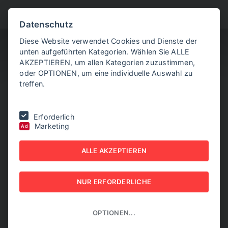
BITTE WÄHLEN SIE
Datenschutz
Diese Website verwendet Cookies und Dienste der
unten aufgeführten Kategorien. Wählen Sie ALLE
AKZEPTIEREN, um allen Kategorien zuzustimmen,
oder OPTIONEN, um eine individuelle Auswahl zu
treffen.
Sie befinden sich hier:
Home
|
Vierte Innovation Challenge von
Erforderlich
Nagarro
Marketing
Ad
VIERTE INNOVATION
ALLE AKZEPTIEREN
CHALLENGE VON
NUR ERFORDERLICHE
NAGARRO
01. JULI 2026
OPTIONEN...