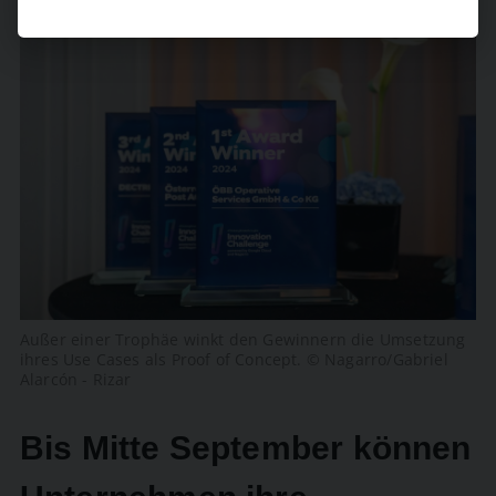
Außer einer Trophäe winkt den Gewinnern die Umsetzung
ihres Use Cases als Proof of Concept. © Nagarro/Gabriel
Alarcón - Rizar
Bis Mitte September können