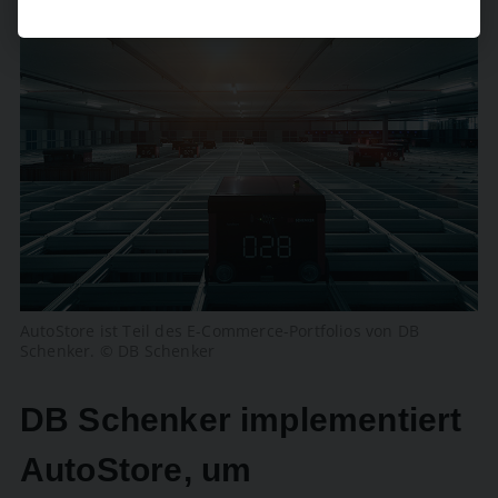
AutoStore ist Teil des E-Commerce-Portfolios von DB
Schenker. © DB Schenker
DB Schenker implementiert
AutoStore, um