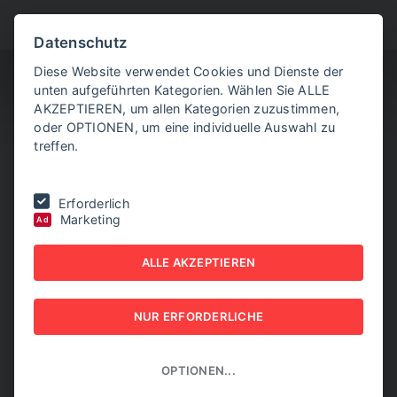
BITTE WÄHLEN SIE
Datenschutz
Diese Website verwendet Cookies und Dienste der
unten aufgeführten Kategorien. Wählen Sie ALLE
AKZEPTIEREN, um allen Kategorien zuzustimmen,
oder OPTIONEN, um eine individuelle Auswahl zu
treffen.
Sie befinden sich hier:
Home
|
NEW BUSINESS Innovations
|
NR. 04,
Erforderlich
APRIL 2022
|
Smarte Logistiklösungen
Marketing
Ad
SMARTE
ALLE AKZEPTIEREN
LOGISTIKLÖSUNGEN
NUR ERFORDERLICHE
NEW BUSINESS INNOVATIONS - NR. 04, APRIL 2022
OPTIONEN...