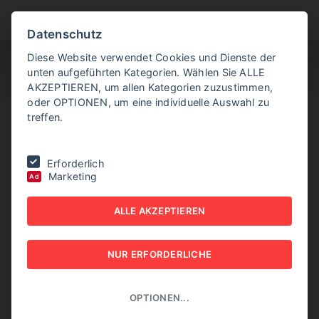
BITTE WÄHLEN SIE
Datenschutz
Diese Website verwendet Cookies und Dienste der
unten aufgeführten Kategorien. Wählen Sie ALLE
AKZEPTIEREN, um allen Kategorien zuzustimmen,
oder OPTIONEN, um eine individuelle Auswahl zu
treffen.
Sie befinden sich hier:
Home
|
NEW BUSINESS Innovations
|
NR.12,
Erforderlich
DEZEMBER 2025
|
Klettverschluss für Gebäude
Marketing
Ad
KLETTVERSCHLUSS FÜR
ALLE AKZEPTIEREN
GEBÄUDE
NUR ERFORDERLICHE
NEW BUSINESS INNOVATIONS - NR.12, DEZEMBER
2025
OPTIONEN...