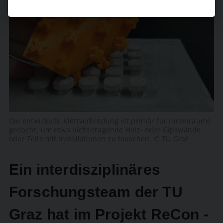
Die entwickelte Klettverbindung ist primär für Innenräume
gedacht, um etwa nicht-tragende Holz- oder Gipswände
oder Teile mit Installationen zu tauschen. © TU Graz
Ein interdisziplinäres
Forschungsteam der TU
Graz hat im Projekt ReCon ­