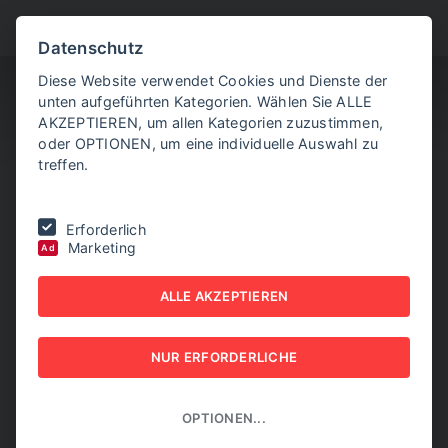
BITTE WÄHLEN SIE
Datenschutz
Diese Website verwendet Cookies und Dienste der
unten aufgeführten Kategorien. Wählen Sie ALLE
AKZEPTIEREN, um allen Kategorien zuzustimmen,
oder OPTIONEN, um eine individuelle Auswahl zu
treffen.
Sie befinden sich hier:
Home
|
Coface Country Risk Conference
Erforderlich
Marketing
Ad
COFACE COUNTRY RISK
ALLE AKZEPTIEREN
CONFERENCE
11. JUNI 2026
NUR ERFORDERLICHE
OPTIONEN...