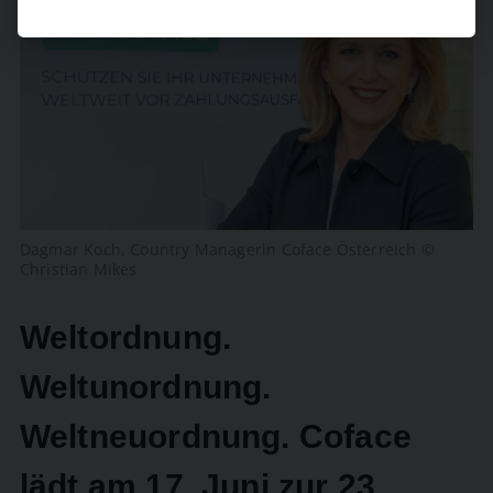
Dagmar Koch, Country Managerin Coface Österreich ©
Christian Mikes
Weltordnung.
Weltunordnung.
Weltneuordnung. Coface
lädt am 17. Juni zur 23.