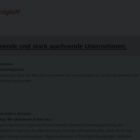
möglich!
nnende und stark wachsende Unternehmen:
ovation:
n Unternehmen
sinnieren, dass die Welt sich verändert! Viel interessanter ist, welche Dynamiken sich
llschaft ausbreiten.
d andere Anreize
exy. Wir definieren Arbeit neu “
mpact stärksten Folgen der Remote-Arbeit: Die neue Erwartungshaltung der
explodieren gerade die Gehaltskurven in einigen Mangelberufen, doch darin liegt
sels Lösung. Iris Bergmann, Nagarro Director of Employer Engagement, teilt ihre