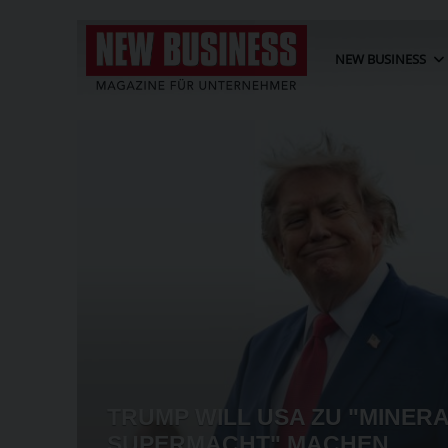
NEW BUSINESS
TRUMP WILL USA ZU "MINERA
SUPERMACHT" MACHEN