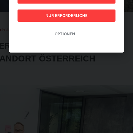
GUIDE 2026
NUR ERFORDERLICHE
Initiativen für den Standort Österreich
OPTIONEN...
HEROES! NAGARRO
STANDORT ÖSTERREICH