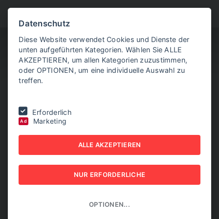
BITTE WÄHLEN SIE
Datenschutz
Diese Website verwendet Cookies und Dienste der
unten aufgeführten Kategorien. Wählen Sie ALLE
AKZEPTIEREN, um allen Kategorien zuzustimmen,
oder OPTIONEN, um eine individuelle Auswahl zu
treffen.
Sie befinden sich hier:
Home
|
„Leistungsziele sind unsexy. Wir
Erforderlich
definieren Arbeit neu.“
Marketing
Ad
„LEISTUNGSZIELE SIND
ALLE AKZEPTIEREN
UNSEXY. WIR DEFINIEREN
NUR ERFORDERLICHE
ARBEIT NEU.“
01. JUNI 2022
OPTIONEN...