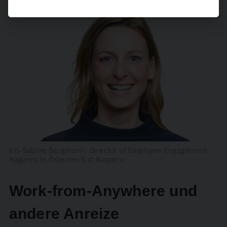
Iris-Sabine Bergmann, Director of Employee Engagement,
Nagarro in Österreich © Nagarro
Work-from-Anywhere und
andere Anreize