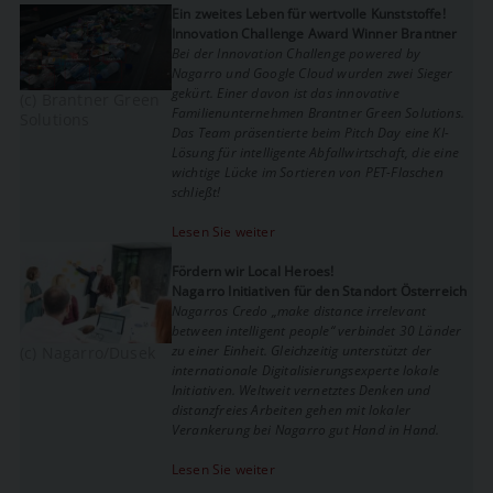
Ein zweites Leben für wertvolle Kunststoffe!
Innovation Challenge Award Winner Brantner
Bei der Innovation Challenge powered by
Nagarro und Google Cloud wurden zwei Sieger
gekürt. Einer davon ist das innovative
(c) Brantner Green
Familienunternehmen Brantner Green Solutions.
Solutions
Das Team präsentierte beim Pitch Day eine KI-
Lösung für intelligente Abfallwirtschaft, die eine
wichtige Lücke im Sortieren von PET-Flaschen
schließt!
Lesen Sie weiter
Fördern wir Local Heroes!
Nagarro Initiativen für den Standort Österreich
Nagarros Credo „make distance irrelevant
between intelligent people“ verbindet 30 Länder
zu einer Einheit. Gleichzeitig unterstützt der
(c) Nagarro/Dusek
internationale Digitalisierungsexperte lokale
Initiativen. Weltweit vernetztes Denken und
distanzfreies Arbeiten gehen mit lokaler
Verankerung bei Nagarro gut Hand in Hand.
Lesen Sie weiter