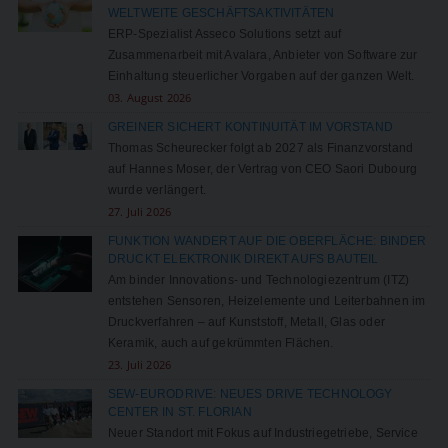
WELTWEITE GESCHÄFTSAKTIVITÄTEN
ERP-Spezialist Asseco Solutions setzt auf
Zusammenarbeit mit Avalara, Anbieter von Software zur
Einhaltung steuerlicher Vorgaben auf der ganzen Welt.
03. August 2026
GREINER SICHERT KONTINUITÄT IM VORSTAND
Thomas Scheurecker folgt ab 2027 als Finanzvorstand
auf Hannes Moser, der Vertrag von CEO Saori Dubourg
wurde verlängert.
27. Juli 2026
FUNKTION WANDERT AUF DIE OBERFLÄCHE: BINDER
DRUCKT ELEKTRONIK DIREKT AUFS BAUTEIL
Am binder Innovations- und Technologiezentrum (ITZ)
entstehen Sensoren, Heizelemente und Leiterbahnen im
Druckverfahren – auf Kunststoff, Metall, Glas oder
Keramik, auch auf gekrümmten Flächen.
23. Juli 2026
SEW-EURODRIVE: NEUES DRIVE TECHNOLOGY
CENTER IN ST. FLORIAN
Neuer Standort mit Fokus auf Industriegetriebe, Service