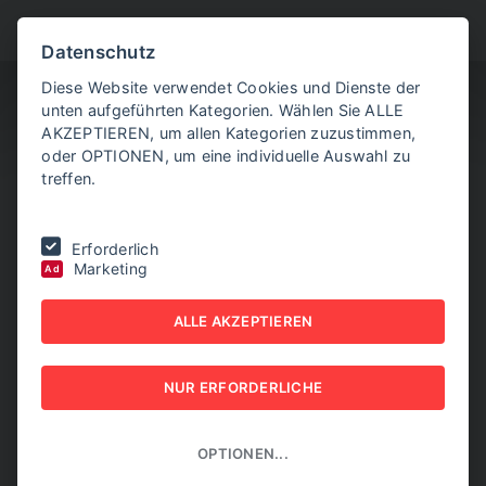
BITTE WÄHLEN SIE
Datenschutz
Diese Website verwendet Cookies und Dienste der
unten aufgeführten Kategorien. Wählen Sie ALLE
AKZEPTIEREN, um allen Kategorien zuzustimmen,
oder OPTIONEN, um eine individuelle Auswahl zu
treffen.
Sie befinden sich hier:
Home
|
Neue Maßstäbe in der Hallenkühlung
Erforderlich
Marketing
Ad
NEUE MASSSTÄBE IN D
ALLE AKZEPTIEREN
ER HALLENKÜHLUNG
16. SEPTEMBER 2025
NUR ERFORDERLICHE
OPTIONEN...