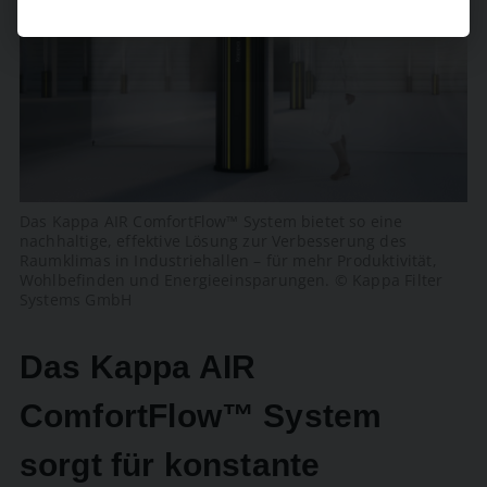
Das Kappa AIR ComfortFlow™ System bietet so eine
nachhaltige, effektive Lösung zur Verbesserung des
Raumklimas in Industriehallen – für mehr Produktivität,
Wohlbefinden und Energieeinsparungen. © Kappa Filter
Systems GmbH
Das Kappa AIR
ComfortFlow™ System
sorgt für konstante