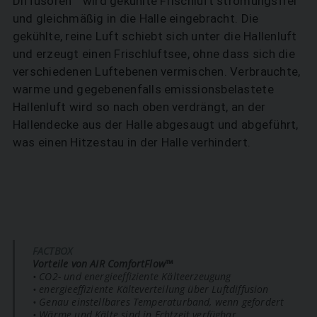
Diffusoren™ wird gekühlte Frischluft strömungsfrei
und gleichmäßig in die Halle eingebracht. Die
gekühlte, reine Luft schiebt sich unter die Hallenluft
und erzeugt einen Frischluftsee, ohne dass sich die
verschiedenen Luftebenen vermischen. Verbrauchte,
warme und gegebenenfalls emissionsbelastete
Hallenluft wird so nach oben verdrängt, an der
Hallendecke aus der Halle abgesaugt und abgeführt,
was einen Hitzestau in der Halle verhindert.
FACTBOX
Vorteile von AIR ComfortFlow™
• CO2- und energieeffiziente ­Kälteerzeugung
• energieeffiziente Kälteverteilung über Luftdiffusion
• Genau einstellbares Temperaturband, wenn gefordert
• Wärme und Kälte sind in Echtzeit ­verfügbar