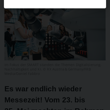
Im Fokus der SMART standen die Themen Digitalisierung,
Nachhaltigkeit und KI. © RX Austria & Germany/FRB
Media/Daniel Fabbro
Es war endlich wieder
Messezeit! Vom 23. bis