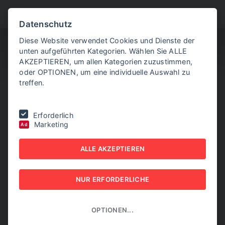
BITTE WÄHLEN SIE
Datenschutz
Diese Website verwendet Cookies und Dienste der
unten aufgeführten Kategorien. Wählen Sie ALLE
AKZEPTIEREN, um allen Kategorien zuzustimmen,
oder OPTIONEN, um eine individuelle Auswahl zu
treffen.
Sie befinden sich hier:
Home
|
NEW BUSINESS Guides
|
Erforderlich
AUTOMATION GUIDE 2023
|
Die SMART ist die SMART
Marketing
Ad
DIE SMART IST DIE
ALLE AKZEPTIEREN
SMART
NUR ERFORDERLICHE
NEW BUSINESS GUIDES - AUTOMATION GUIDE 2023
OPTIONEN...