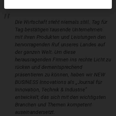
Die Wirtschaft steht niemals still. Tag für
Tag bestätigen tausende Unternehmen
mit ihren Produkten und Leistungen den
hervorragenden Ruf unseres Landes auf
der ganzen Welt. Um diese
herausragenden Firmen ins rechte Licht zu
rücken und dementsprechend
präsentieren zu können, haben wir NEW
BUSINESS Innovations als „Journal für
Innovation, Technik & Industrie“
entwickelt, das sich mit den wichtigsten
Branchen und Themen kompetent
auseinandersetzt.