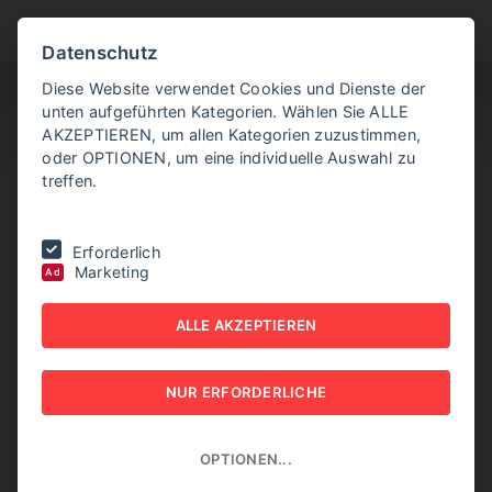
BITTE WÄHLEN SIE
Datenschutz
Diese Website verwendet Cookies und Dienste der
unten aufgeführten Kategorien. Wählen Sie ALLE
AKZEPTIEREN, um allen Kategorien zuzustimmen,
oder OPTIONEN, um eine individuelle Auswahl zu
treffen.
Sie befinden sich hier:
Home
|
NEW BUSINESS Innovations
|
NR. 01,
Erforderlich
JÄNNER 2025
Marketing
Ad
NEW BUSINESS
ALLE AKZEPTIEREN
Innovations - NR. 01,
NUR ERFORDERLICHE
JÄNNER 2025
NEW BUSINESS Innovations
OPTIONEN...