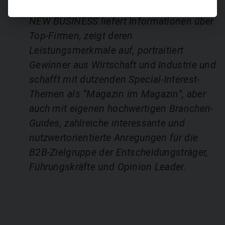
NEW BUSINESS liefert Informationen über
Top-Firmen, zeigt deren
Leistungsmerkmale auf, portraitiert
Gewinner aus Wirtschaft und Industrie und
schafft mit dutzenden Special-Interest-
Themen als “Magazin im Magazin”, aber
auch mit eigenen hochwertigen Branchen-
Guides, zahlreiche interessante und
nutzwertorientierte Anregungen für die
B2B-Zielgruppe der Entscheidungsträger,
Führungskräfte und Opinion Leader.