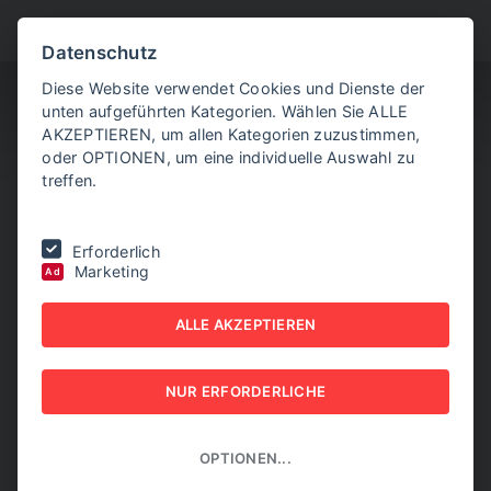
BITTE WÄHLEN SIE
Datenschutz
Diese Website verwendet Cookies und Dienste der
unten aufgeführten Kategorien. Wählen Sie ALLE
AKZEPTIEREN, um allen Kategorien zuzustimmen,
oder OPTIONEN, um eine individuelle Auswahl zu
treffen.
Sie befinden sich hier:
Home
|
NEW BUSINESS
|
NR. 1, FEBRUAR
Erforderlich
2021
Marketing
Ad
NEW BUSINESS - NR. 1,
ALLE AKZEPTIEREN
FEBRUAR 2021
NUR ERFORDERLICHE
NEW BUSINESS
OPTIONEN...